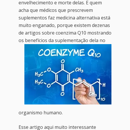
envelhecimento e morte delas. E quem
Agendar Consulta
acha que médicos que prescrevem
suplementos faz medicina alternativa está
Livro 128 Receitas
muito enganado, porque existem dezenas
Contato
de artigos sobre coenzima Q10 mostrando
os benefícios da
suplementação dela no
Publicações
organismo humano.
Esse artigo aqui muito interessante