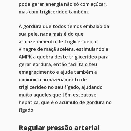
pode gerar energia não só com açúcar,
mas com triglicerídeo também.
A gordura que todos temos embaixo da
sua pele, nada mais é do que
armazenamento de triglicerídeo, o
vinagre de maçã acelera, estimulando a
AMPK a quebra deste triglicerídeo para
gerar gordura, então facilita o teu
Home
emagrecimento e ajuda também a
diminuir o armazenamento de
Blog
triglicerídeo no seu fígado, ajudando
muito aqueles que têm esteatose
Agendar Consulta
hepática, que é o acúmulo de gordura no
Livro 128 Receitas
fígado.
Contato
Regular pressão arterial