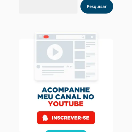
Pesquisar
Pesquisar
Home
Blog
Agendar Consulta
Livro 128 Receitas
Contato
Publicações