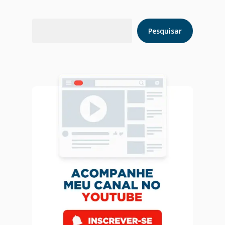
Pesquisar
Pesquisar
Home
Blog
Agendar Consulta
Livro 128 Receitas
Contato
Publicações