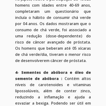
homens com idades entre 40-69 anos,
completaram um questionário que
incluía o hábito de consumir chá verde
por 04 anos. Os dados mostraram que o
consumo de chá verde, foi associado a
uma redução (dose-dependente) do
Home
risco de câncer avançado de próstata.
Os homens que beberam até 05 xícaras
Blog
de chá verde/dia, tiveram o menor risco
de desenvolverem câncer de próstata.
Agendar Consulta
Livro 128 Receitas
4- Sementes de abóbora e óleo de
semente de abóbora :
Contém altos
Contato
níveis de carotenoides e vitaminas
Publicações
lipossolúveis, além de conter zinco,
reduzindo a inflamação e ajuda a
esvaziar a bexiga. Podendo ser útil em