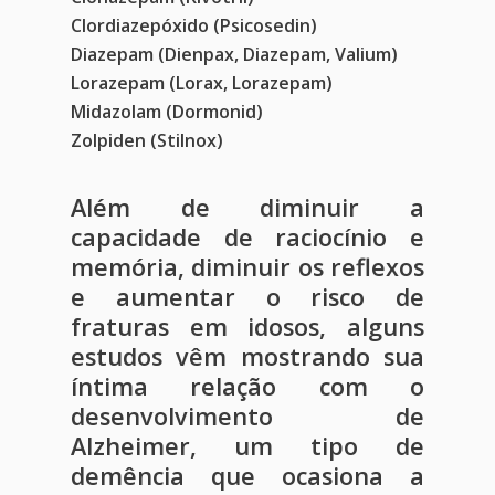
Clordiazepóxido (Psicosedin)
Diazepam (Dienpax, Diazepam, Valium)
Lorazepam (Lorax, Lorazepam)
Midazolam (Dormonid)
Zolpiden (Stilnox)
Além de diminuir a
capacidade de raciocínio e
memória, diminuir os reflexos
Home
e aumentar o risco de
fraturas em idosos, alguns
Blog
estudos vêm mostrando sua
Agendar Consulta
íntima relação com o
desenvolvimento de
Livro 128 Receitas
Alzheimer, um tipo de
Contato
demência que ocasiona a