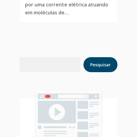
por uma corrente elétrica atuando
em moléculas de…
Home
Blog
Pesquisar
Pesquisar
Agendar Consulta
Livro 128 Receitas
Contato
Publicações