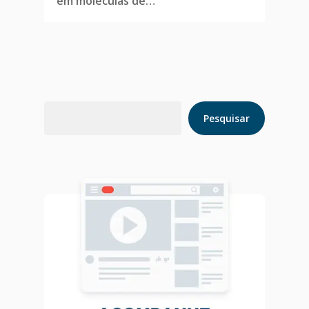
em moléculas de…
Home
Pesquisar
Blog
Pesquisar
Agendar Consulta
Livro 128 Receitas
Contato
Publicações