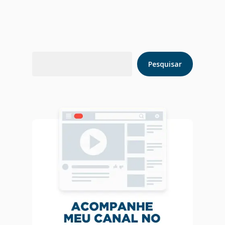
Home
Pesquisar
Pesquisar
Blog
Agendar Consulta
Livro 128 Receitas
Contato
Publicações